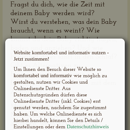
Fragst du dich, wie die Zeit mit
deinem Baby werden wird?
Wirst du verstehen, was dein Baby
braucht, wenn es weint? Wie
kannst du dein Baby richtig tragen,
baden und anziehen? Und wie
Website komfortabel und informativ nutzen -
begleitest du es sanft in den Schlaf?
Jetzt zustimmen!
Gibt es Alternativen zu
Um Ihnen den Besuch dieser Website so
Einwegwindeln und wie
wie möglich zu
komfortabel und informativ
funktioniert das eigentlich mit dem
gestalten, nutzen wir Cookies und
Onlinedienste Dritter. Aus
Abhalten?
Datenschutzgründen dürfen diese
Onlinedienste Dritter (inkl. Cookies) erst
Musst du deine Werte wie
genutzt werden, nachdem Sie zugestimmt
haben. Um welche Onlinedienste es sich
Nachhaltigkeit und Gesundheit
hierbei handelt, können Sie den Details /
aufgeben, wenn du Eltern wirst?
Einstellungen oder dem
Datenschutzhinweis