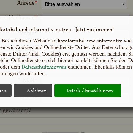
Anrede
*
 und Nachname
*
ortabel und informativ nutzen - Jetzt zustimmen!
Straße
*
komfortabel und informativ
 Besuch dieser Website so
wie 
tzen wir Cookies und Onlinedienste Dritter. Aus Datenschutzg
Postleitzahl
*
ienste Dritter (inkl. Cookies) erst genutzt werden, nachdem S
che Onlinedienste es sich hierbei handelt, können Sie den Det
Ort
*
Datenschutzhinweis
n oder dem
entnehmen. Ebenfalls können S
immungen wirderrufen.
E-Mail
*
Telefon
f gewünscht?