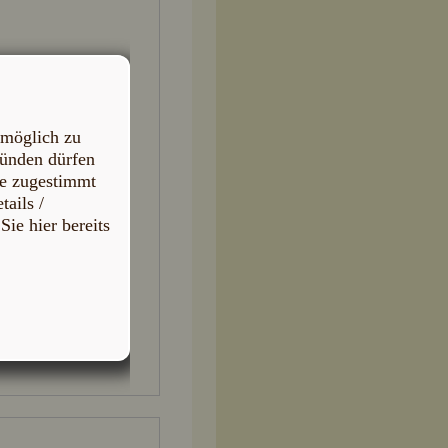
möglich zu
ründen dürfen
ie zugestimmt
ails /
ie hier bereits