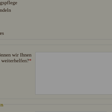
gspflege
indeln
es
önnen wir Ihnen
weiterhelfen?
*
en