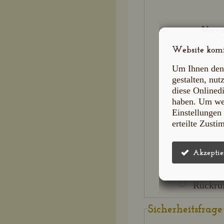
Vor-
Website komf
Um Ihnen den
gestalten, nu
diese Onlined
haben. Um wel
Einstellunge
erteilte Zust
Rückru
Sicherheitsfrage